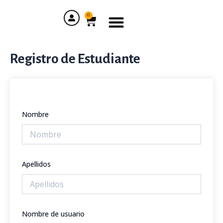
Ir
Menu
al
0
Cart
contenido
Registro de Estudiante
Nombre
Apellidos
Nombre de usuario