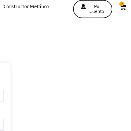
0
C
Constructor Metálico
Mi
Cuenta