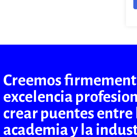
Creemos firmemente
excelencia profesio
crear puentes entre 
academia y la indust