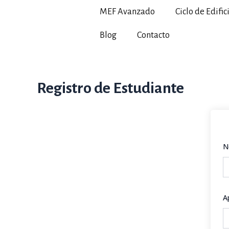
Ir
MEF Avanzado
Ciclo de Edific
al
contenido
Blog
Contacto
Registro de Estudiante
N
A