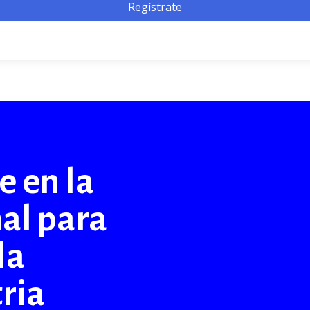
Regístrate
 en la
nal para
la
ria