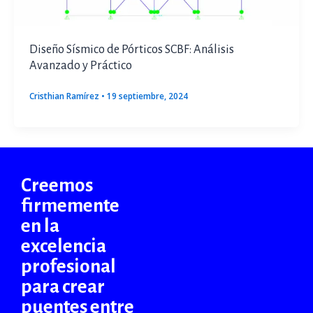
Diseño Sísmico de Pórticos SCBF: Análisis
Avanzado y Práctico
Cristhian Ramírez
•
19 septiembre, 2024
Creemos
firmemente
en la
excelencia
profesional
para crear
puentes entre