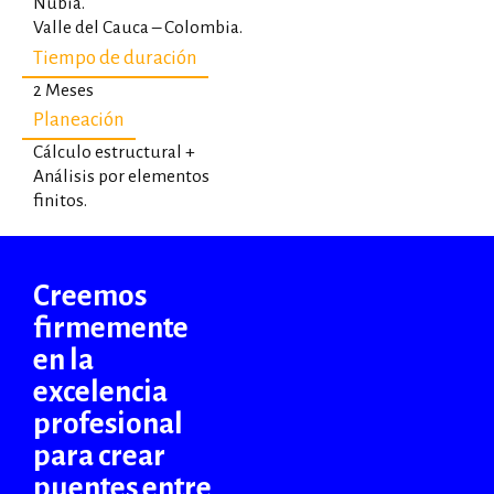
Nubia.
Valle del Cauca – Colombia.
Tiempo de duración
2 Meses
Planeación
Cálculo estructural +
Análisis por elementos
finitos.
Creemos
firmemente
en la
excelencia
profesional
para crear
puentes entre