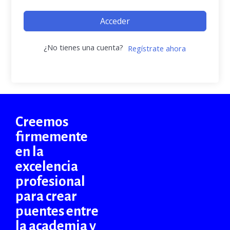
Acceder
¿No tienes una cuenta?
Regístrate ahora
Creemos
firmemente
en la
excelencia
profesional
para crear
puentes entre
la academia y