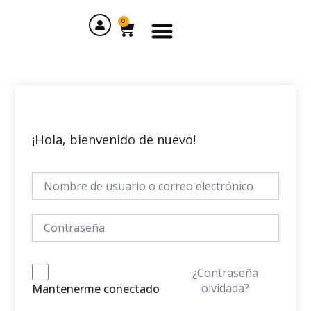
Ir
Menu
al
0
Cart
contenido
¡Hola, bienvenido de nuevo!
¿Contraseña
olvidada?
Mantenerme conectado