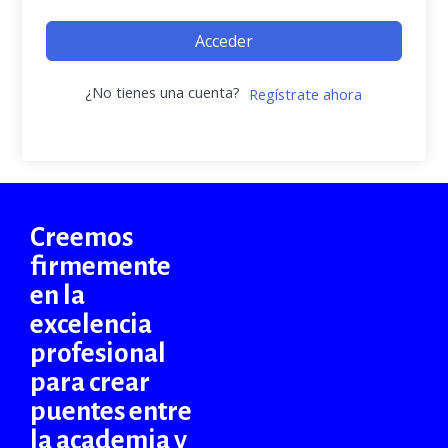
Acceder
¿No tienes una cuenta?
Regístrate ahora
Creemos
firmemente
en la
excelencia
profesional
para crear
puentes entre
la academia y