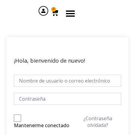
Ir
Menu
al
0
Cart
contenido
¡Hola, bienvenido de nuevo!
¿Contraseña
olvidada?
Mantenerme conectado