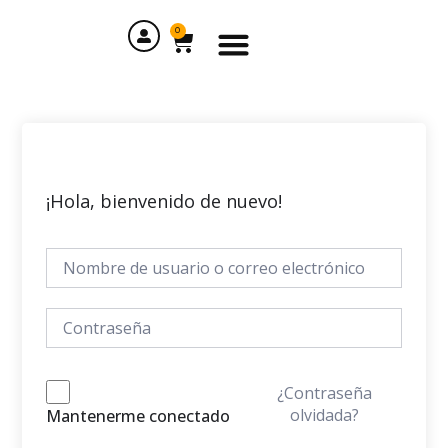
Ir
Menu
al
0
Cart
contenido
¡Hola, bienvenido de nuevo!
¿Contraseña
olvidada?
Mantenerme conectado