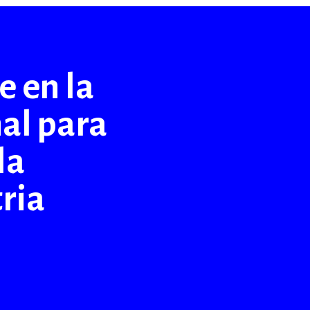
 en la
nal para
la
ria