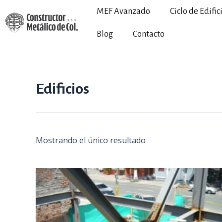
Ir
MEF Avanzado
Ciclo de Edific
al
contenido
Blog
Contacto
Edificios
Mostrando el único resultado