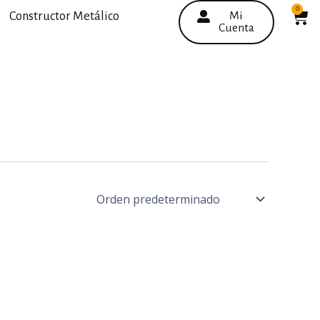
0
C
Constructor Metálico
Mi
Cuenta