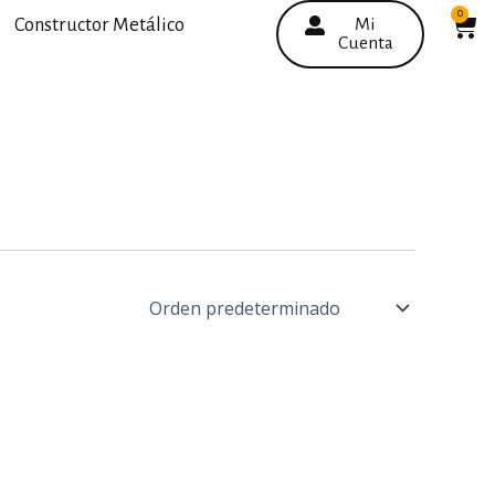
0
C
Constructor Metálico
Mi
Cuenta