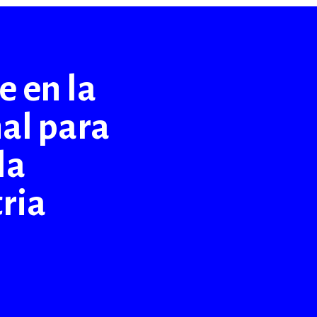
 en la
nal para
la
ria