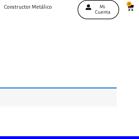
0
C
Constructor Metálico
Mi
Cuenta