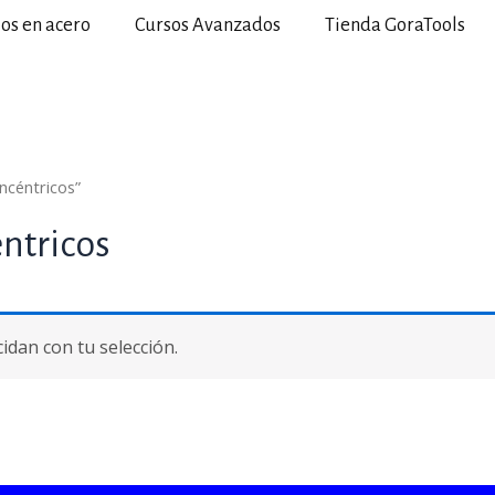
ios en acero
Cursos Avanzados
Tienda GoraTools
ncéntricos”
éntricos
dan con tu selección.