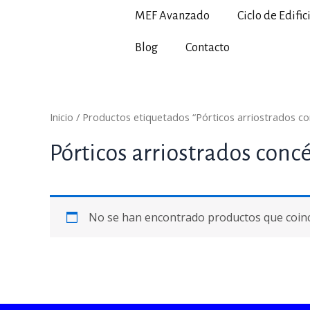
Ir
MEF Avanzado
Ciclo de Edific
al
contenido
Blog
Contacto
Inicio
/ Productos etiquetados “Pórticos arriostrados co
Pórticos arriostrados conc
No se han encontrado productos que coinci