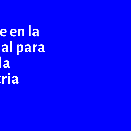
 en la
nal para
la
ria