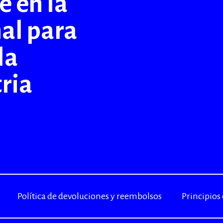
 en la
nal para
la
ria
Política de devoluciones y reembolsos
Principios